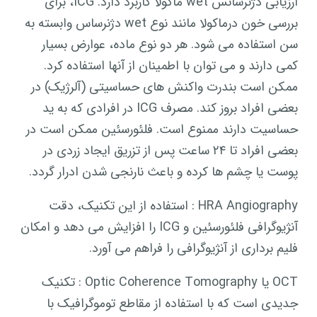
ارزیابی دژنرسانس wet ماکولا کاربرد دارد. ICG، برای
بررسی خون درماکولا مانند نوع wet دژنرساس وابسته به
سن استفاده می شود. هر دو نوع ماده، عوارض بسیار
کمی دارند و می توان با اطمینان از آنها استفاده کرد.
ممکن است بندرت واکنش های حساسیتی (آلرژیک) در
بعضی افراد بروز کند. مصرف ICG در افرادی که به ید
حساسیت دارند ممنوع است. فلئورسئین ممکن است در
بعضی افراد تا ۲۴ ساعت پس از تزریق ایجاد زردی در
پوست یا چشم ها کرده و باعث نارنجی شدن ادرار گردد.
HRA Angiography : استفاده از این تکنیک، دقت
آنژیوگرافی فلئورسئین و ICG را افزایش می دهد و امکان
فلیم برداری از آنژیوگرافی را فراهم می آورد.
OCT یا Optic Coherence Tomography : تکنیک
جدیدی است که با استفاده از مقاطع توموگرافیک با