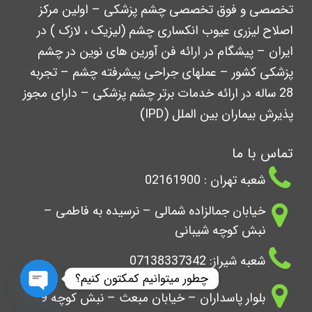
تخصصی و فوق تخصصی چشم پزشکی – اولین مرکز
اصلاح لیزری عیوب انکساری چشم (لیزیک ، لازک ) در
ایران – پیشگام در ارائه فن آورین های نوین در چشم
پزشکی کشور – عملهای جراحی پیشرفته چشم – تجربه
28 ساله در ارائه خدمات برتر چشم پزشکی – دارای مجوز
پذیرش بیماران بین الملل (IPD)
تماس با ما
شعبه تهران : 02161900
خیابان جمالزاده شمالی – نرسیده به فاطمی –
نبش کوچه شیبانی
شعبه شیراز: 07138337342
چطور میتوانیم کمکتون کنیم؟
بلوار پاسداران – خیابان مبعث – نبش کوچه 9
Open