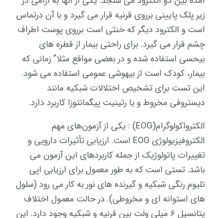
آمده بین دو الکترود می سنجد. یکی از آنها به آرامی در
زیر پلک پایینی برروی قرنیه قرار می گیرد و با آن درتماس
است و الکترود دیگر که خنثی است برروی پوست اطراف
چشم قرار می گیرد. برای راحتی بیمار از قطره های
بیحسی استفاده شده و در بعضی مواقع مثلا” زمانی که
بیمار، کودک است از بیهوشی عمومی استفاده می شود.
این تست برای تشخیص اختلالات شبکیه مانند
دیستروفی مخروط و یا رتینیت پیگمانتوزا کاربرد دارد.
الکترواکولوگرام(EOG) : یکی از آزمون‌های مهم
الکتروفیزیولوژی EOG است. ارزیابی تأثیرات دارویی و
تغییرات پاتولوژیک از جمله کاربردهای این آزمون می
باشد. تستی است که به طور معمول برای ارزیابی اپی
تلیوم رنگی شبکیه و گیرنده های نور به کار می رود (سلول
های استوانه ای و مخروطی). در حالت معمول اختلاف
پتانسیل ۶ میلی ولت بین قرنیه و شبکیه وجود دارد. این