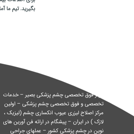
بگیرید. تیم ما آ
درباره ما
مرکز فوق تخصصی چشم پزشکی بصیر – خدمات
تخصصی و فوق تخصصی چشم پزشکی – اولین
مرکز اصلاح لیزری عیوب انکساری چشم (لیزیک ،
لازک ) در ایران – پیشگام در ارائه فن آورین های
نوین در چشم پزشکی کشور – عملهای جراحی