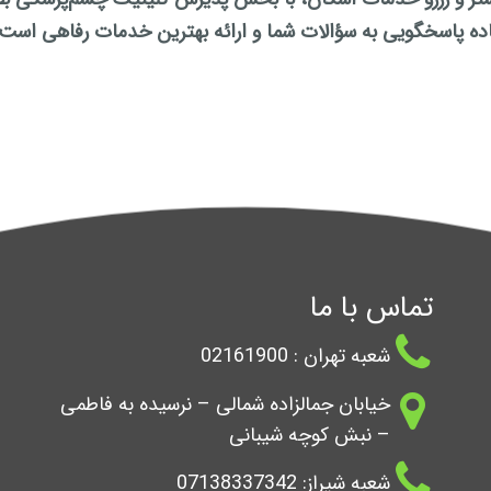
ماده پاسخگویی به سؤالات شما و ارائه بهترین خدمات رفاهی است.
تماس با ما
شعبه تهران : 02161900
خیابان جمالزاده شمالی – نرسیده به فاطمی
– نبش کوچه شیبانی
شعبه شیراز: 07138337342