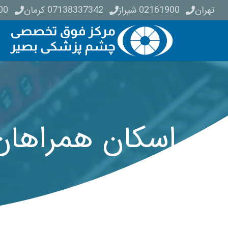
تهران
02161900
شیراز
07138337342
کرمان
03432511400
اسکان همراهان 